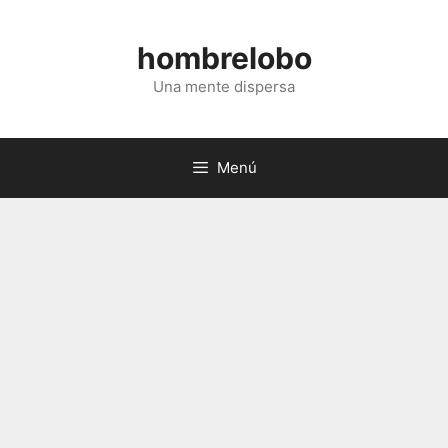
Saltar
al
hombrelobo
contenido
Una mente dispersa
Menú