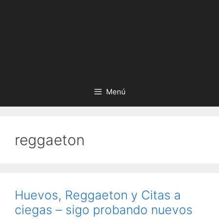
Menú
reggaeton
Huevos, Reggaeton y Citas a
ciegas – sigo probando nuevos