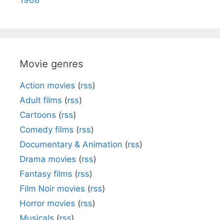
Movie genres
Action movies
(
rss
)
Adult films
(
rss
)
Cartoons
(
rss
)
Comedy films
(
rss
)
Documentary & Animation
(
rss
)
Drama movies
(
rss
)
Fantasy films
(
rss
)
Film Noir movies
(
rss
)
Horror movies
(
rss
)
Musicals
(
rss
)