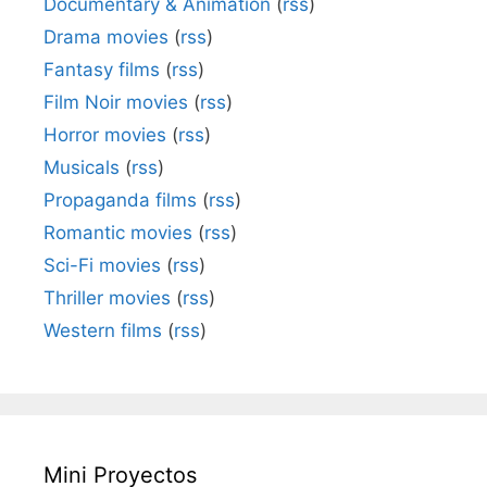
Documentary & Animation
(
rss
)
Drama movies
(
rss
)
Fantasy films
(
rss
)
Film Noir movies
(
rss
)
Horror movies
(
rss
)
Musicals
(
rss
)
Propaganda films
(
rss
)
Romantic movies
(
rss
)
Sci-Fi movies
(
rss
)
Thriller movies
(
rss
)
Western films
(
rss
)
Mini Proyectos