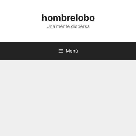
Saltar
al
hombrelobo
contenido
Una mente dispersa
Menú