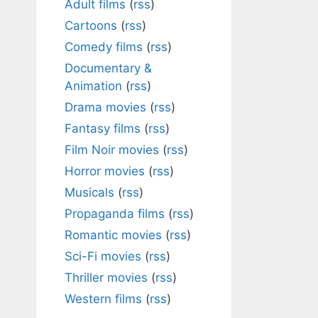
Adult films
(
rss
)
Cartoons
(
rss
)
Comedy films
(
rss
)
Documentary &
Animation
(
rss
)
Drama movies
(
rss
)
Fantasy films
(
rss
)
Film Noir movies
(
rss
)
Horror movies
(
rss
)
Musicals
(
rss
)
Propaganda films
(
rss
)
Romantic movies
(
rss
)
Sci-Fi movies
(
rss
)
Thriller movies
(
rss
)
Western films
(
rss
)