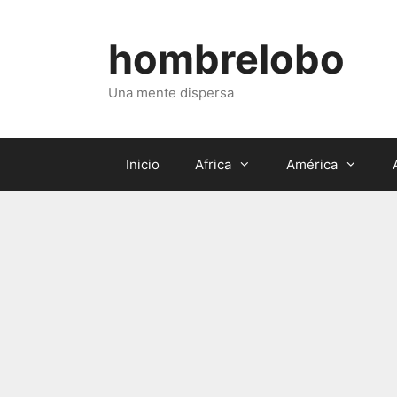
Saltar
al
hombrelobo
contenido
Una mente dispersa
Inicio
Africa
América