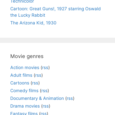
Technicolor
Cartoon: Great Guns!, 1927 starring Oswald
the Lucky Rabbit
The Arizona Kid, 1930
Movie genres
Action movies
(
rss
)
Adult films
(
rss
)
Cartoons
(
rss
)
Comedy films
(
rss
)
Documentary & Animation
(
rss
)
Drama movies
(
rss
)
Fantasy films
(
rss
)