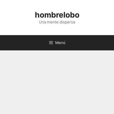
Saltar
al
hombrelobo
contenido
Una mente dispersa
Menú