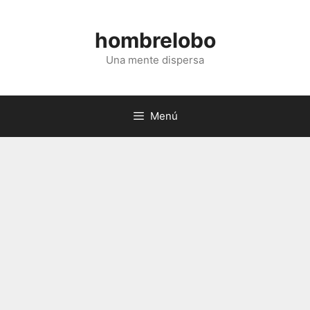
Saltar
al
hombrelobo
contenido
Una mente dispersa
Menú