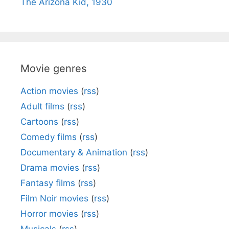
The Arizona Kid, 1930
Movie genres
Action movies
(
rss
)
Adult films
(
rss
)
Cartoons
(
rss
)
Comedy films
(
rss
)
Documentary & Animation
(
rss
)
Drama movies
(
rss
)
Fantasy films
(
rss
)
Film Noir movies
(
rss
)
Horror movies
(
rss
)
Musicals
(
rss
)