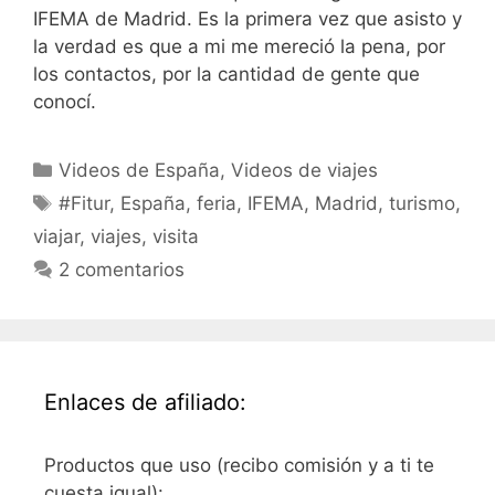
IFEMA de Madrid. Es la primera vez que asisto y
la verdad es que a mi me mereció la pena, por
los contactos, por la cantidad de gente que
conocí.
Categorías
Videos de España
,
Videos de viajes
Etiquetas
#Fitur
,
España
,
feria
,
IFEMA
,
Madrid
,
turismo
,
viajar
,
viajes
,
visita
2 comentarios
Enlaces de afiliado:
Productos que uso (recibo comisión y a ti te
cuesta igual):