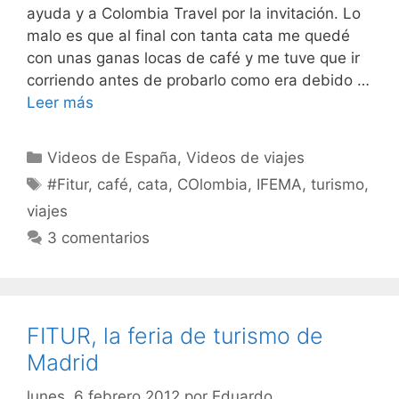
ayuda y a Colombia Travel por la invitación. Lo
malo es que al final con tanta cata me quedé
con unas ganas locas de café y me tuve que ir
corriendo antes de probarlo como era debido …
Leer más
Categorías
Videos de España
,
Videos de viajes
Etiquetas
#Fitur
,
café
,
cata
,
COlombia
,
IFEMA
,
turismo
,
viajes
3 comentarios
FITUR, la feria de turismo de
Madrid
lunes, 6 febrero 2012
por
Eduardo