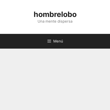
Saltar
al
hombrelobo
contenido
Una mente dispersa
Menú