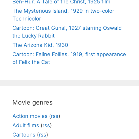
Ben-Hur: A Tale of the Christ, 1925 film
The Mysterious Island, 1929 in two-color
Technicolor
Cartoon: Great Guns!, 1927 starring Oswald
the Lucky Rabbit
The Arizona Kid, 1930
Cartoon: Feline Follies, 1919, first appearance
of Felix the Cat
Movie genres
Action movies
(
rss
)
Adult films
(
rss
)
Cartoons
(
rss
)