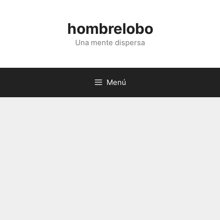
Saltar
al
hombrelobo
contenido
Una mente dispersa
Menú