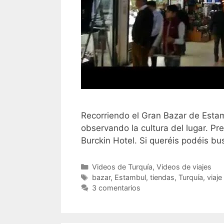
Recorriendo el Gran Bazar de Estam
observando la cultura del lugar. Pr
Burckin Hotel. Si queréis podéis b
Categorías
Videos de Turquía
,
Videos de viajes
Etiquetas
bazar
,
Estambul
,
tiendas
,
Turquía
,
viaje
3 comentarios