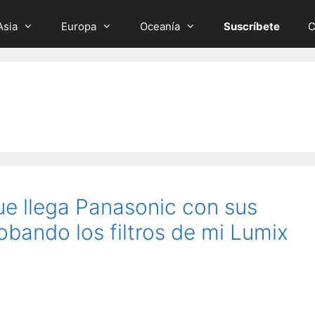
Asia
Europa
Oceanía
Suscríbete
C
ue llega Panasonic con sus
robando los filtros de mi Lumix