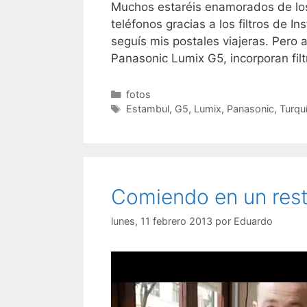
Muchos estaréis enamorados de los
teléfonos gracias a los filtros de I
seguís mis postales viajeras. Pero
Panasonic Lumix G5, incorporan fil
Categorías
fotos
Etiquetas
Estambul
,
G5
,
Lumix
,
Panasonic
,
Turqu
Comiendo en un rest
lunes, 11 febrero 2013
por
Eduardo