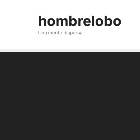
Saltar
al
hombrelobo
contenido
Una mente dispersa