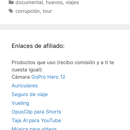
Categorías
documental
,
huevos
,
viajes
Etiquetas
corrupción
,
tour
Enlaces de afiliado:
Productos que uso (recibo comisión y a ti te
cuesta igual):
Cámara
GoPro Hero 12
Auriculares
Seguro de viaje
Vueling
OpusClip para Shorts
Taja AI para YouTube
Música para vídeos