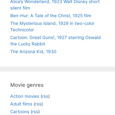
Alice’s Wonderland, 1923 Walt Disney short
silent film
Ben-Hur: A Tale of the Christ, 1925 film
The Mysterious Island, 1929 in two-color
Technicolor
Cartoon: Great Guns!, 1927 starring Oswald
the Lucky Rabbit
The Arizona Kid, 1930
Movie genres
Action movies
(
rss
)
Adult films
(
rss
)
Cartoons
(
rss
)