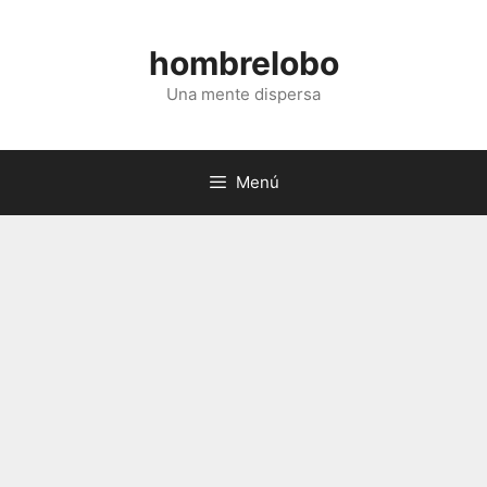
Saltar
al
hombrelobo
contenido
Una mente dispersa
Menú