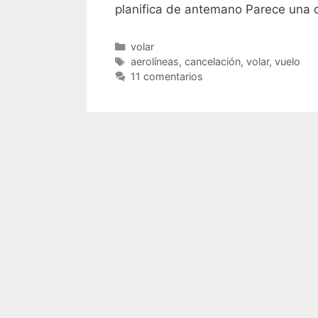
planifica de antemano Parece una 
Categorías
volar
Etiquetas
aerolíneas
,
cancelación
,
volar
,
vuelo
11 comentarios