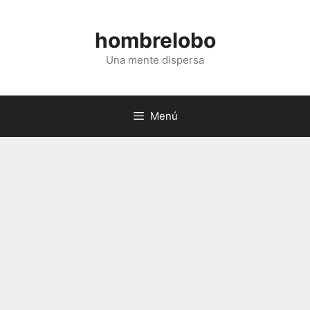
Saltar
al
hombrelobo
contenido
Una mente dispersa
Menú