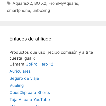
Etiquetas
AquarisX2
,
BQ X2
,
FromMyAquaris
,
smartphone
,
unboxing
Enlaces de afiliado:
Productos que uso (recibo comisión y a ti te
cuesta igual):
Cámara
GoPro Hero 12
Auriculares
Seguro de viaje
Vueling
OpusClip para Shorts
Taja AI para YouTube