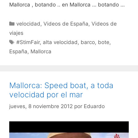
Mallorca , botando .. en Mallorca … botando …
Categorías
velocidad
,
Videos de España
,
Videos de
viajes
Etiquetas
#StimFair
,
alta velocidad
,
barco
,
bote
,
España
,
Mallorca
Mallorca: Speed boat, a toda
velocidad por el mar
jueves, 8 noviembre 2012
por
Eduardo