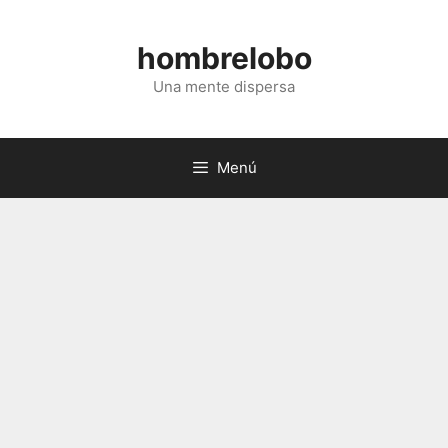
Saltar
al
hombrelobo
contenido
Una mente dispersa
Menú