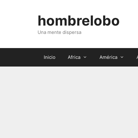
Saltar
al
hombrelobo
contenido
Una mente dispersa
Inicio
Africa
América