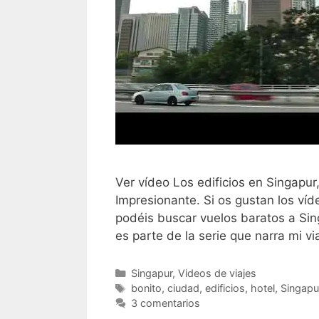
Ver vídeo Los edificios en Singapur,
Impresionante. Si os gustan los víd
podéis buscar vuelos baratos a Sing
es parte de la serie que narra mi v
Categorías
Singapur
,
Videos de viajes
Etiquetas
bonito
,
ciudad
,
edificios
,
hotel
,
Singapu
3 comentarios