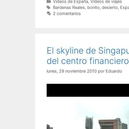
Categorías
Videos de España
,
Videos de viajes
Etiquetas
Bardenas Reales
,
bonito
,
desierto
,
Esp
2 comentarios
El skyline de Singapu
del centro financiero
lunes, 29 noviembre 2010
por
Eduardo