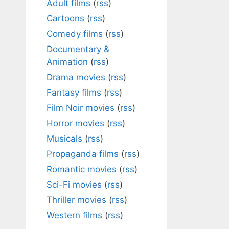
Adult films
(
rss
)
Cartoons
(
rss
)
Comedy films
(
rss
)
Documentary &
Animation
(
rss
)
Drama movies
(
rss
)
Fantasy films
(
rss
)
Film Noir movies
(
rss
)
Horror movies
(
rss
)
Musicals
(
rss
)
Propaganda films
(
rss
)
Romantic movies
(
rss
)
Sci-Fi movies
(
rss
)
Thriller movies
(
rss
)
Western films
(
rss
)