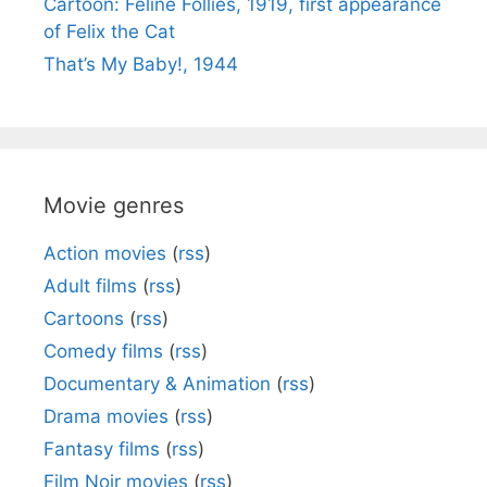
Cartoon: Feline Follies, 1919, first appearance
of Felix the Cat
That’s My Baby!, 1944
Movie genres
Action movies
(
rss
)
Adult films
(
rss
)
Cartoons
(
rss
)
Comedy films
(
rss
)
Documentary & Animation
(
rss
)
Drama movies
(
rss
)
Fantasy films
(
rss
)
Film Noir movies
(
rss
)