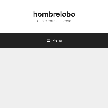
Saltar
al
hombrelobo
contenido
Una mente dispersa
Menú