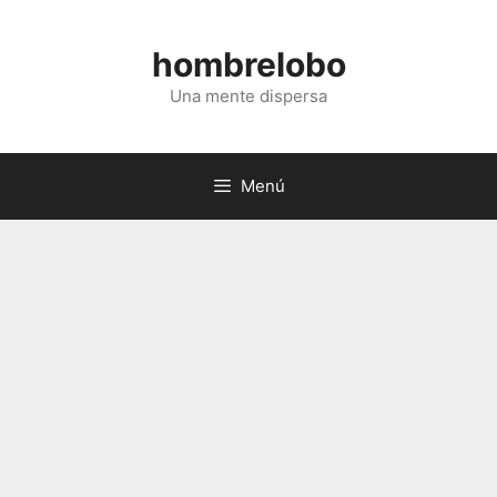
Saltar
al
hombrelobo
contenido
Una mente dispersa
Menú