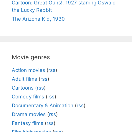
Cartoon: Great Guns!, 1927 starring Oswald
the Lucky Rabbit
The Arizona Kid, 1930
Movie genres
Action movies
(
rss
)
Adult films
(
rss
)
Cartoons
(
rss
)
Comedy films
(
rss
)
Documentary & Animation
(
rss
)
Drama movies
(
rss
)
Fantasy films
(
rss
)
Film Noir movies
(
rss
)