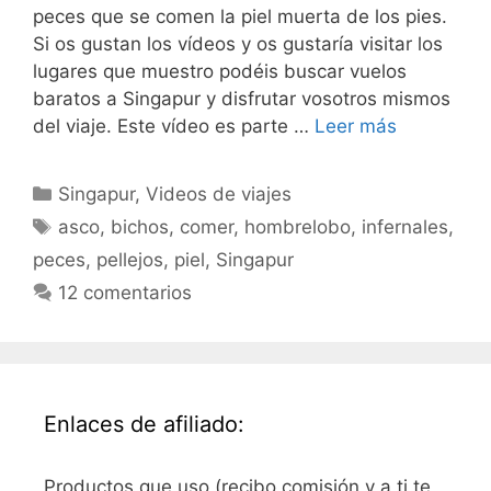
peces que se comen la piel muerta de los pies.
Si os gustan los vídeos y os gustaría visitar los
lugares que muestro podéis buscar vuelos
baratos a Singapur y disfrutar vosotros mismos
del viaje. Este vídeo es parte …
Leer más
Categorías
Singapur
,
Videos de viajes
Etiquetas
asco
,
bichos
,
comer
,
hombrelobo
,
infernales
,
peces
,
pellejos
,
piel
,
Singapur
12 comentarios
Enlaces de afiliado:
Productos que uso (recibo comisión y a ti te