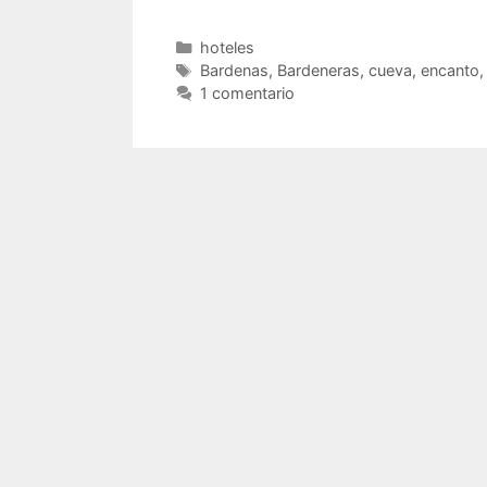
Categorías
hoteles
Etiquetas
Bardenas
,
Bardeneras
,
cueva
,
encanto
1 comentario