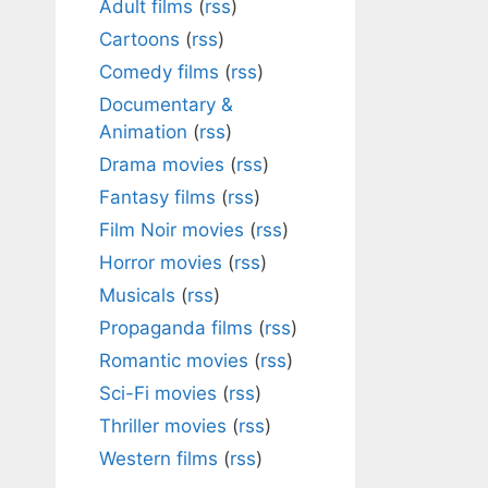
Adult films
(
rss
)
Cartoons
(
rss
)
Comedy films
(
rss
)
Documentary &
Animation
(
rss
)
Drama movies
(
rss
)
Fantasy films
(
rss
)
Film Noir movies
(
rss
)
Horror movies
(
rss
)
Musicals
(
rss
)
Propaganda films
(
rss
)
Romantic movies
(
rss
)
Sci-Fi movies
(
rss
)
Thriller movies
(
rss
)
Western films
(
rss
)