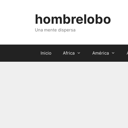
Saltar
al
hombrelobo
contenido
Una mente dispersa
Inicio
Africa
América