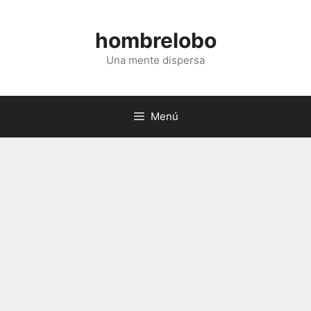
Saltar
al
hombrelobo
contenido
Una mente dispersa
Menú