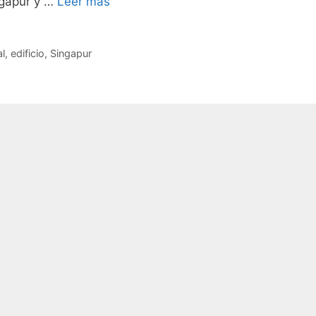
ngapur y …
Leer más
l
,
edificio
,
Singapur