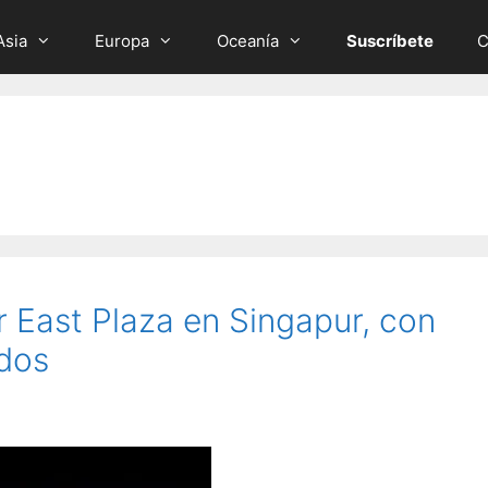
Asia
Europa
Oceanía
Suscríbete
C
 East Plaza en Singapur, con
ados