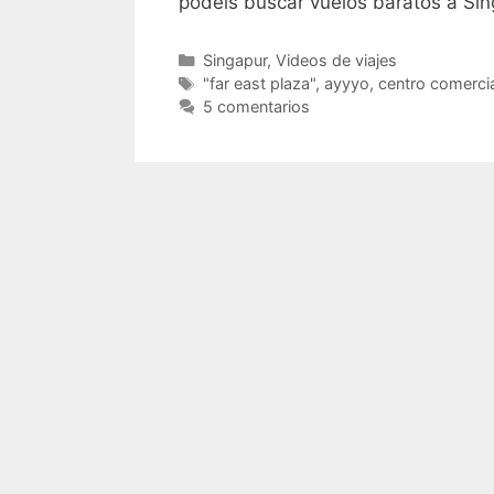
podéis buscar vuelos baratos a Si
Categorías
Singapur
,
Videos de viajes
Etiquetas
"far east plaza"
,
ayyyo
,
centro comercia
5 comentarios