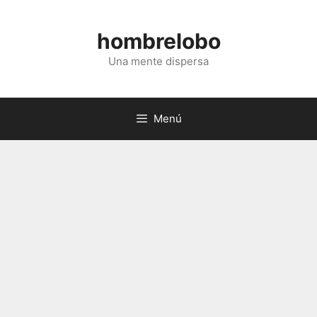
Saltar
al
hombrelobo
contenido
Una mente dispersa
Menú