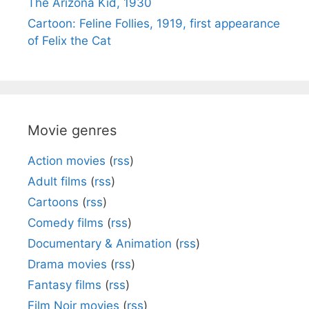
The Arizona Kid, 1930
Cartoon: Feline Follies, 1919, first appearance
of Felix the Cat
Movie genres
Action movies
(
rss
)
Adult films
(
rss
)
Cartoons
(
rss
)
Comedy films
(
rss
)
Documentary & Animation
(
rss
)
Drama movies
(
rss
)
Fantasy films
(
rss
)
Film Noir movies
(
rss
)