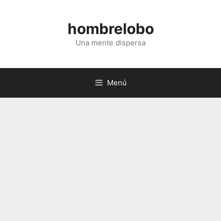
Saltar
al
hombrelobo
contenido
Una mente dispersa
Menú