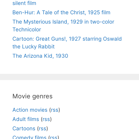
silent film
Ben-Hur: A Tale of the Christ, 1925 film
The Mysterious Island, 1929 in two-color
Technicolor
Cartoon: Great Guns!, 1927 starring Oswald
the Lucky Rabbit
The Arizona Kid, 1930
Movie genres
Action movies
(
rss
)
Adult films
(
rss
)
Cartoons
(
rss
)
Comedy films
(
rss
)