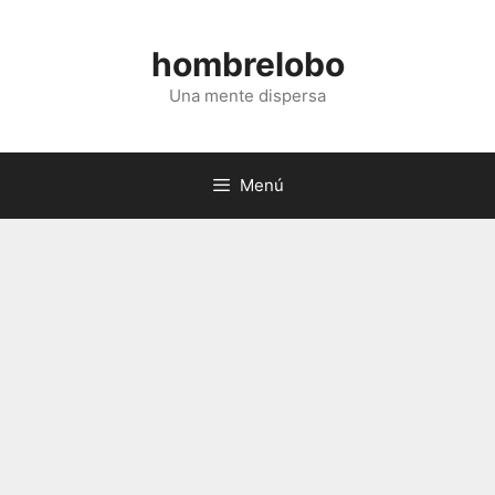
Saltar
al
hombrelobo
contenido
Una mente dispersa
Menú