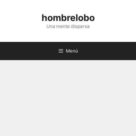
Saltar
al
hombrelobo
contenido
Una mente dispersa
Menú