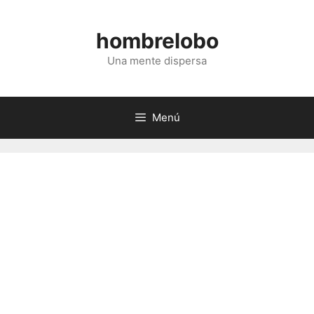
Saltar
al
hombrelobo
contenido
Una mente dispersa
Menú