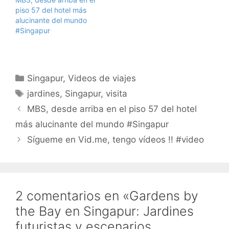
piso 57 del hotel más
alucinante del mundo
#Singapur
Categorías
Singapur
,
Videos de viajes
Etiquetas
jardines
,
Singapur
,
visita
MBS, desde arriba en el piso 57 del hotel
más alucinante del mundo #Singapur
Sígueme en Vid.me, tengo vídeos !! #video
2 comentarios en «Gardens by
the Bay en Singapur: Jardines
futuristas y escenarios