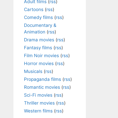
Adult films
(
rss
)
Cartoons
(
rss
)
Comedy films
(
rss
)
Documentary &
Animation
(
rss
)
Drama movies
(
rss
)
Fantasy films
(
rss
)
Film Noir movies
(
rss
)
Horror movies
(
rss
)
Musicals
(
rss
)
Propaganda films
(
rss
)
Romantic movies
(
rss
)
Sci-Fi movies
(
rss
)
Thriller movies
(
rss
)
Western films
(
rss
)