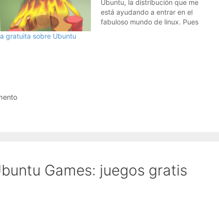
Ubuntu, la distribución que me
está ayudando a entrar en el
fabuloso mundo de linux. Pues
bien, para los que quieran
ta gratuita sobre Ubuntu
modificar Ubuntu, ha salido
Ubuntu Satanic edition, una
modificación que cambia el fondo
de escritorio, la pantalla de
entrada y otras…
amento
buntu Games: juegos gratis