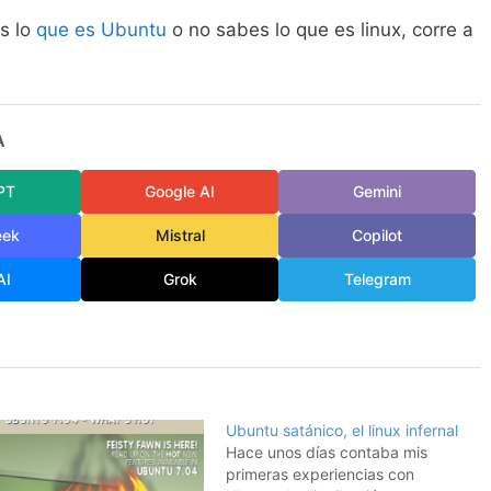
es lo
que es Ubuntu
o no sabes lo que es linux, corre a
A
PT
Google AI
Gemini
eek
Mistral
Copilot
AI
Grok
Telegram
Ubuntu satánico, el linux infernal
Hace unos días contaba mis
primeras experiencias con