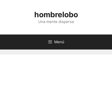
Saltar
al
hombrelobo
contenido
Una mente dispersa
Menú