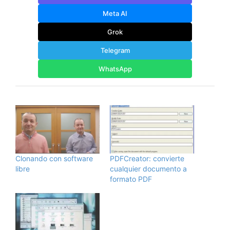
Meta AI
Grok
Telegram
WhatsApp
Clonando con software
PDFCreator: convierte
libre
cualquier documento a
formato PDF