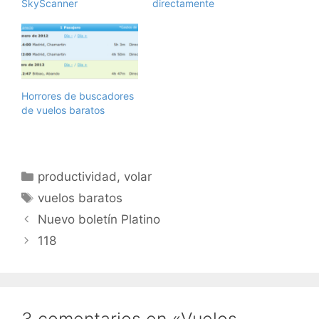
SkyScanner
directamente
Horrores de buscadores
de vuelos baratos
Categorías
productividad
,
volar
Etiquetas
vuelos baratos
Nuevo boletín Platino
118