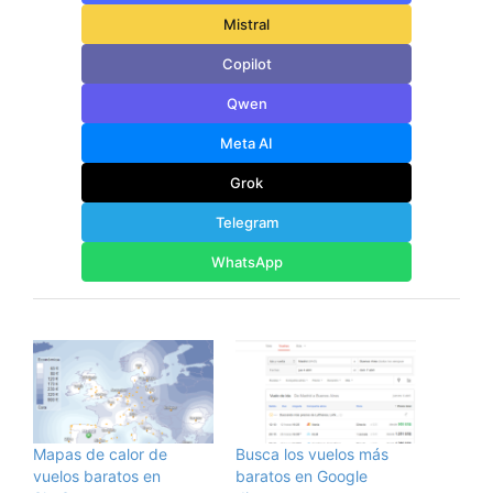
Mistral
Copilot
Qwen
Meta AI
Grok
Telegram
WhatsApp
Mapas de calor de
Busca los vuelos más
vuelos baratos en
baratos en Google