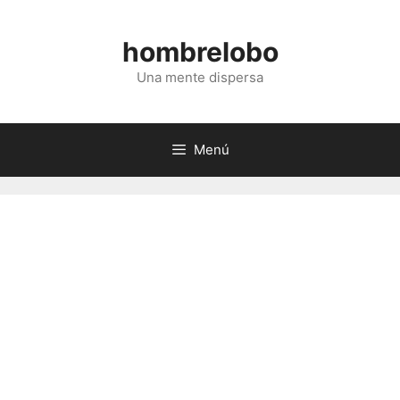
Saltar
al
hombrelobo
contenido
Una mente dispersa
Menú