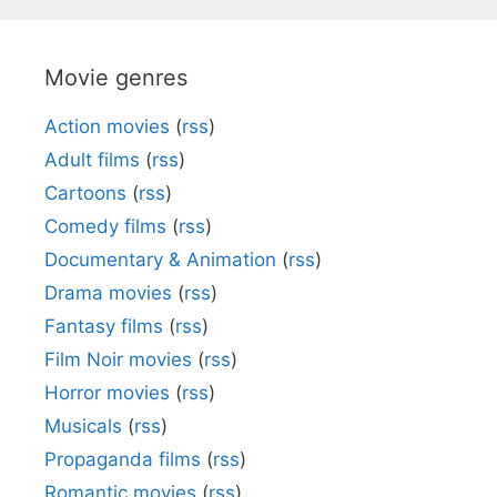
Movie genres
Action movies
(
rss
)
Adult films
(
rss
)
Cartoons
(
rss
)
Comedy films
(
rss
)
Documentary & Animation
(
rss
)
Drama movies
(
rss
)
Fantasy films
(
rss
)
Film Noir movies
(
rss
)
Horror movies
(
rss
)
Musicals
(
rss
)
Propaganda films
(
rss
)
Romantic movies
(
rss
)