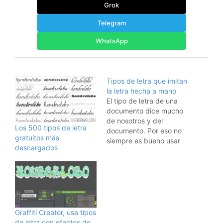
Grok
Telegram
WhatsApp
Tipos de letra que imitan
la letra hecha a mano
El tipo de letra de una
documento dice mucho
de nosotros y del
Los 500 tipos de letra
documento. Por eso no
gratuitos más
siempre es bueno usar
descargados
un tipo de letra muy
formal.En Noenemies,
han recopilado algunos
tipos de letra que imitan
la letra hecha a mano,
algunos muy
interesantes. Aquí tenéis
Graffiti Creator, usa tipos
algunos: La podéis
de letra con efectos de