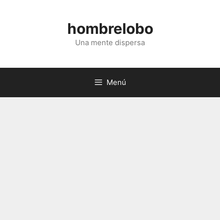
Saltar
al
hombrelobo
contenido
Una mente dispersa
Menú