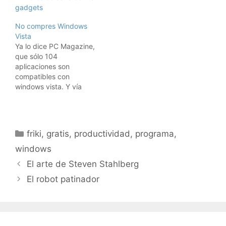
(para el que no sepa lo
gadgets
que es eso, que no se
preocupe, que es sólo
No compres Windows
para impresionaros con
Vista
mis conocimientos de
Ya lo dice PC Magazine,
acrónimos).Bien, pues
que sólo 104
tan solo hay que…
aplicaciones son
compatibles con
windows vista. Y vía
Lifehacker, descubro
una wiki en la que
enumeran los programas
que funcionan en
Categorías
friki
,
gratis
,
productividad
,
programa
,
Windows Vista y los que
no. Y hay muchos que
windows
no funcionan.A pesar de
El arte de Steven Stahlberg
todo esto, y a persar de
que…
El robot patinador