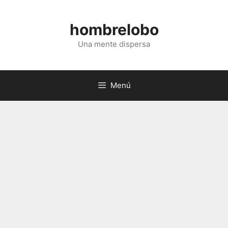
Saltar
al
hombrelobo
contenido
Una mente dispersa
Menú