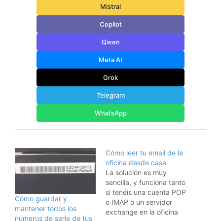
Mistral
Copilot
Qwen
Meta AI
Grok
Telegram
WhatsApp
Cómo leer tu email de la
oficina desde casa
La solución es muy
sencilla, y funciona tanto
si tenéis una cuenta POP
Cómo guardar y
o IMAP o un servidor
mantener todos los
exchange en la oficina
números de serie de tus