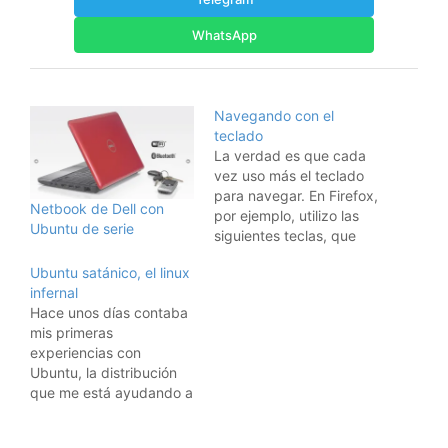
WhatsApp
Navegando con el
teclado
La verdad es que cada
vez uso más el teclado
para navegar. En Firefox,
Netbook de Dell con
por ejemplo, utilizo las
Ubuntu de serie
siguientes teclas, que
aceleran mucho la
Ubuntu satánico, el linux
navegación: Ctrl-Tab:
infernal
pasa de una pestaña a
Hace unos días contaba
la siguiente por la
mis primeras
derecha. Ctrl-Shift-Tab:
experiencias con
pasa de una pestaña a
Ubuntu, la distribución
la anterior. Ctrl-T: abre
que me está ayudando a
nueva pestaña. Ctrl-W:
entrar en el fabuloso
borra…
mundo de linux. Pues