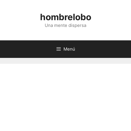
Saltar
al
hombrelobo
contenido
Una mente dispersa
Menú