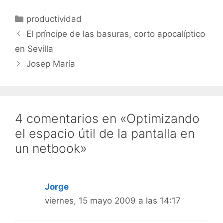
bien, para los que
quieran modificar
Categorías
productividad
Ubuntu, ha salido
Ubuntu Satanic edition,
El príncipe de las basuras, corto apocalíptico
una modificación que
en Sevilla
cambia el fondo de
escritorio, la pantalla de
Josep María
entrada y otras…
4 comentarios en «Optimizando
el espacio útil de la pantalla en
un netbook»
Jorge
viernes, 15 mayo 2009 a las 14:17