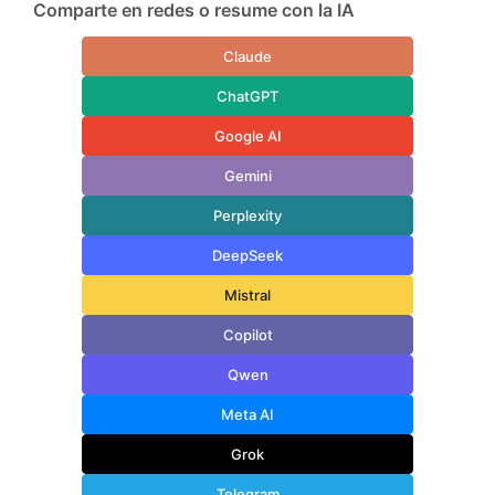
Comparte en redes o resume con la IA
Claude
ChatGPT
Google AI
Gemini
Perplexity
DeepSeek
Mistral
Copilot
Qwen
Meta AI
Grok
Telegram