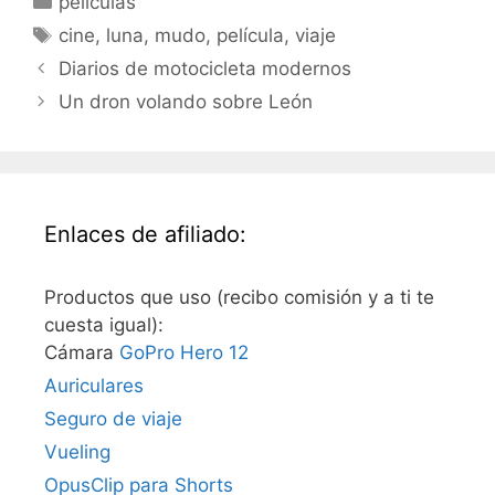
peliculas
Archive. Descarga…
Etiquetas
cine
,
luna
,
mudo
,
película
,
viaje
Diarios de motocicleta modernos
Un dron volando sobre León
Enlaces de afiliado:
Productos que uso (recibo comisión y a ti te
cuesta igual):
Cámara
GoPro Hero 12
Auriculares
Seguro de viaje
Vueling
OpusClip para Shorts