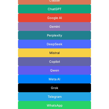
Claude
ChatGPT
Google AI
Gemini
Perplexity
DeepSeek
Mistral
Copilot
Qwen
Meta AI
Grok
Telegram
WhatsApp