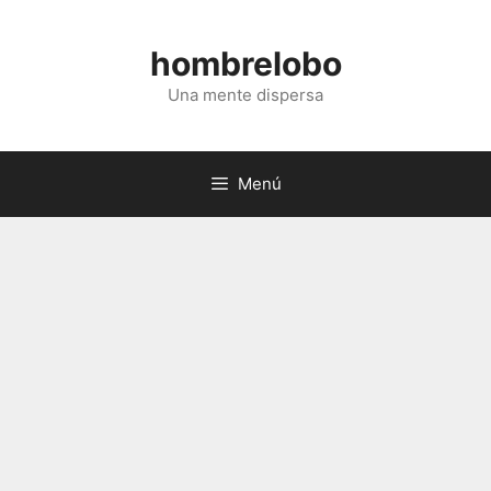
Saltar
al
hombrelobo
contenido
Una mente dispersa
Menú