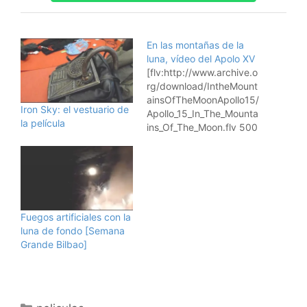
En las montañas de la
luna, vídeo del Apolo XV
[flv:http://www.archive.o
rg/download/IntheMount
ainsOfTheMoonApollo15/
Iron Sky: el vestuario de
Apollo_15_In_The_Mounta
la película
ins_Of_The_Moon.flv 500
400] En las montañas de
la luna, vídeo original del
viaje del Apolo XV
publicado por la NASA y
en el dominio público. En
inglés, pero un
Fuegos artificiales con la
documento
luna de fondo [Semana
imprescindible. Hay
Grande Bilbao]
imágenes
impresionantes de
paseos lunares ... Este y
muchos otros vídeos en
Categorías
el dominio público en