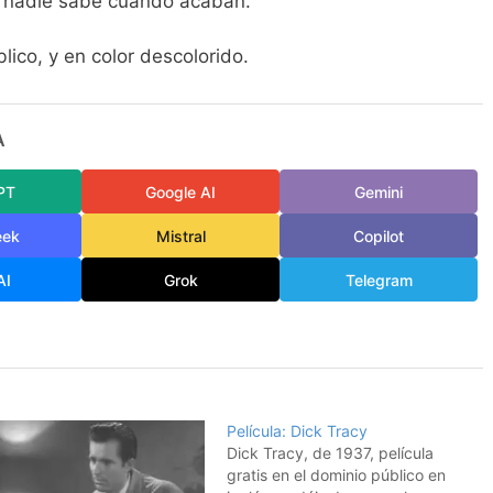
io nadie sabe cuando acaban.
blico, y en color descolorido.
A
PT
Google AI
Gemini
eek
Mistral
Copilot
AI
Grok
Telegram
Película: Dick Tracy
Dick Tracy, de 1937, película
gratis en el dominio público en