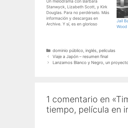
Un melodrama con Barbara
Stanwyck, Lizabeth Scott, y Kirk
Douglas. Para no perdérselo. Más
información y descargas en
Jail B
Archive. Y sí, es en glorioso
Wood 
blanco y negro ....
Categorías
dominio público
,
inglés
,
peliculas
Viaje a Japón – resumen final
Lanzamos Blanco y Negro, un proyecto v
1 comentario en «Time
tiempo, película en i