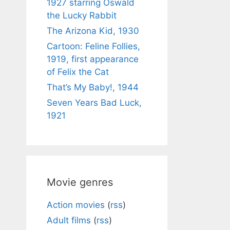
1927 starring Oswald
the Lucky Rabbit
The Arizona Kid, 1930
Cartoon: Feline Follies,
1919, first appearance
of Felix the Cat
That’s My Baby!, 1944
Seven Years Bad Luck,
1921
Movie genres
Action movies
(
rss
)
Adult films
(
rss
)