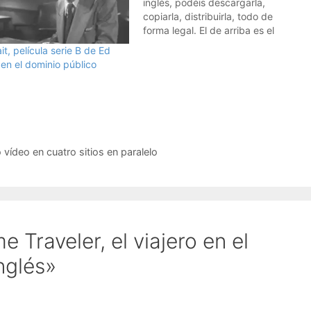
inglés, podéis descargarla,
copiarla, distribuirla, todo de
forma legal. El de arriba es el
primer capítulo de la serie de
ait, película serie B de Ed
televisión. Y el vídeo de abajo, el
en el dominio público
tercero:Que os aproveche.Por
cierto, sigo buscando películas en
español en el dominio…
ídeo en cuatro sitios en paralelo
 Traveler, el viajero en el
nglés»