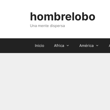
Saltar
al
hombrelobo
contenido
Una mente dispersa
Inicio
Africa
América