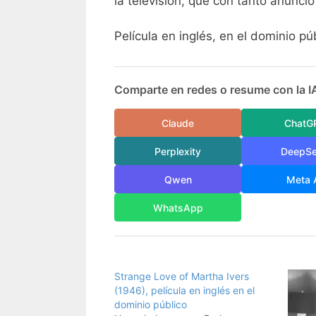
la televisión, que con tanto anunc
Película en inglés, en el dominio pú
Comparte en redes o resume con la I
Claude
ChatG
Perplexity
DeepS
Qwen
Meta 
WhatsApp
Strange Love of Martha Ivers
(1946), película en inglés en el
dominio público