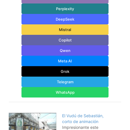
Perplexity
DeepSeek
Mistral
Copilot
Qwen
Meta AI
Grok
Telegram
WhatsApp
El Vudú de Sebastián,
corto de animación
Impresionante este