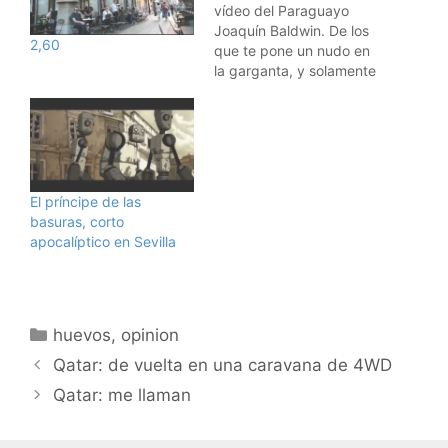
vídeo del Paraguayo
Joaquín Baldwin. De los
2,60
que te pone un nudo en
la garganta, y solamente
con muñecos de trapo
de protagonistas. Muy
recomendable. Visto en
La viga en mi ojo.
El príncipe de las
basuras, corto
apocalíptico en Sevilla
Categorías
huevos
,
opinion
Qatar: de vuelta en una caravana de 4WD
Qatar: me llaman