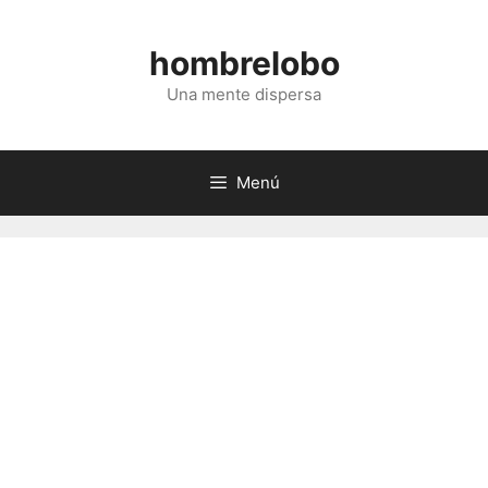
Saltar
al
hombrelobo
contenido
Una mente dispersa
Menú