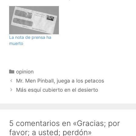
comentarios" o
"shoutbox" que tengo
colocada en el lateral
derecho de la
página.Para vuestro
goce y disfrute os
La nota de prensa ha
coloco algunos…
muerto
Categorías
opinion
Mr. Men Pinball, juega a los petacos
Más esquí cubierto en el desierto
5 comentarios en «Gracias; por
favor; a usted; perdón»