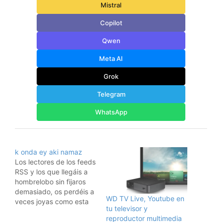
Mistral
Copilot
Qwen
Meta AI
Grok
Telegram
WhatsApp
k onda ey aki namaz
Los lectores de los feeds
RSS y los que llegáis a
hombrelobo sin fijaros
demasiado, os perdéis a
WD TV Live, Youtube en
veces joyas como esta
tu televisor y
que la gente publica en
reproductor multimedia
la "pared de