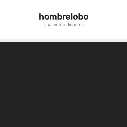
Saltar
al
hombrelobo
contenido
Una mente dispersa