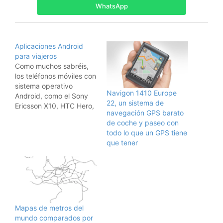
WhatsApp
Aplicaciones Android
para viajeros
Como muchos sabréis,
los teléfonos móviles con
sistema operativo
Navigon 1410 Europe
Android, como el Sony
22, un sistema de
Ericsson X10, HTC Hero,
navegación GPS barato
HTC Desire o el
de coche y paseo con
Samsung Galaxy,
todo lo que un GPS tiene
permiten la instalación
que tener
de miles de aplicaciones
de todo tipo.Pues bien,
las siguientes
aplicaciones viajeras
gratuitas son las que
utilizo en mi teléfono,
después de haber
Mapas de metros del
probado…
mundo comparados por