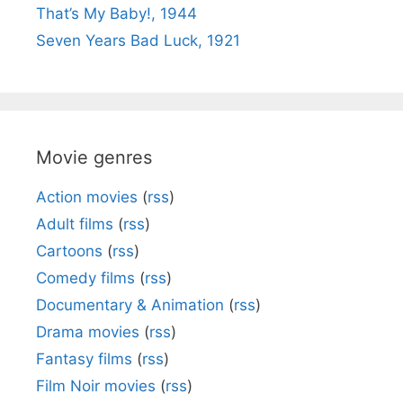
That’s My Baby!, 1944
Seven Years Bad Luck, 1921
Movie genres
Action movies
(
rss
)
Adult films
(
rss
)
Cartoons
(
rss
)
Comedy films
(
rss
)
Documentary & Animation
(
rss
)
Drama movies
(
rss
)
Fantasy films
(
rss
)
Film Noir movies
(
rss
)