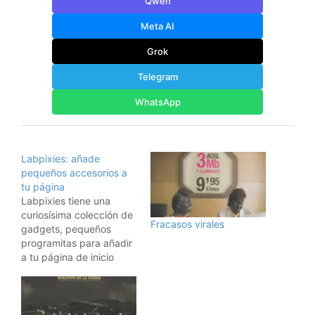
Qwen
Meta AI
Grok
Telegram
WhatsApp
Labpixies: añade
pequeños accesorios a
tu página
Labpixies tiene una
curiosísima colección de
Fracasos virales
gadgets, pequeños
programitas para añadir
a tu página de inicio
personalizada de Google
o a Netvibes o a tu blog.
Tienen un montón de
ellos, pero el que más