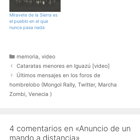
me ha llamado la
atención es esta
Miravete de la Sierra es
pequeña televisión en la
el pueblo en el que
que estoy viendo
nunca pasa nada
ahora…
Categorías
memoria
,
video
Cataratas menores en Iguazú [video]
Últimos mensajes en los foros de
hombrelobo (Mongol Rally, Twitter, Marcha
Zombi, Venecia )
4 comentarios en «Anuncio de un
mando a distancia»