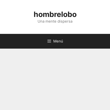
Saltar
al
hombrelobo
contenido
Una mente dispersa
Menú