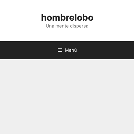
Saltar
al
hombrelobo
contenido
Una mente dispersa
Menú