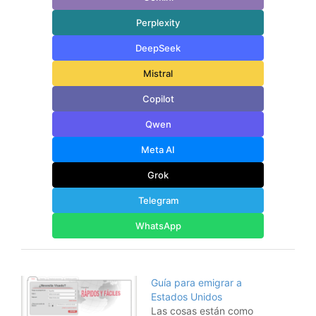
Perplexity
DeepSeek
Mistral
Copilot
Qwen
Meta AI
Grok
Telegram
WhatsApp
Guía para emigrar a
Estados Unidos
Las cosas están como