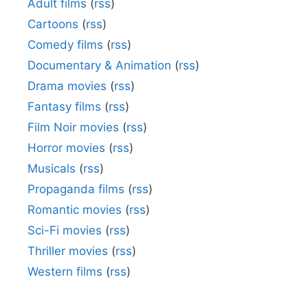
Adult films
(
rss
)
Cartoons
(
rss
)
Comedy films
(
rss
)
Documentary & Animation
(
rss
)
Drama movies
(
rss
)
Fantasy films
(
rss
)
Film Noir movies
(
rss
)
Horror movies
(
rss
)
Musicals
(
rss
)
Propaganda films
(
rss
)
Romantic movies
(
rss
)
Sci-Fi movies
(
rss
)
Thriller movies
(
rss
)
Western films
(
rss
)