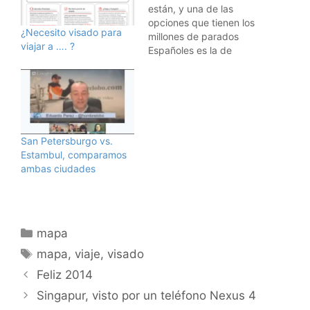
están, y una de las
opciones que tienen los
¿Necesito visado para
millones de parados
viajar a …. ?
Españoles es la de
emigrar. Yo he vivido en
Estados Unidos tres
años, y es un país que
sigue ofreciendo muchas
oportunidades. Por ello,
os explico las formas
San Petersburgo vs.
que hay de emigrar a
Estambul, comparamos
Estados…
ambas ciudades
Categorías
mapa
Etiquetas
mapa
,
viaje
,
visado
Feliz 2014
Singapur, visto por un teléfono Nexus 4