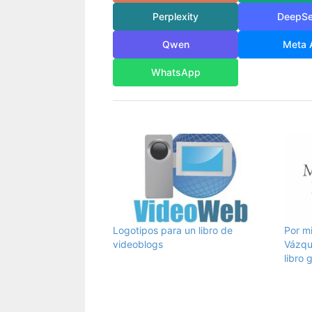
Perplexity
DeepS
Qwen
Meta 
WhatsApp
Logotipos para un libro de
Por mi
videoblogs
Vázqu
libro 