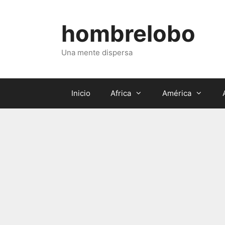
Saltar
al
hombrelobo
contenido
Una mente dispersa
Inicio
Africa
América