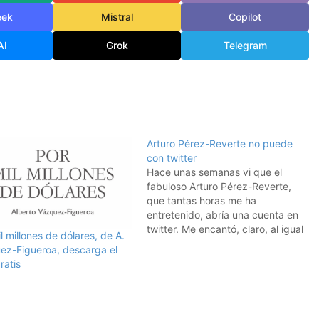
eek
Mistral
Copilot
AI
Grok
Telegram
Arturo Pérez-Reverte no puede
con twitter
Hace unas semanas vi que el
fabuloso Arturo Pérez-Reverte,
que tantas horas me ha
entretenido, abría una cuenta en
twitter. Me encantó, claro, al igual
l millones de dólares, de A.
que a las otras 11.000 personas
ez-Figueroa, descarga el
que le siguen, que quieren saber
gratis
un poco más de él y de lo que
piensa y dice.Y se…