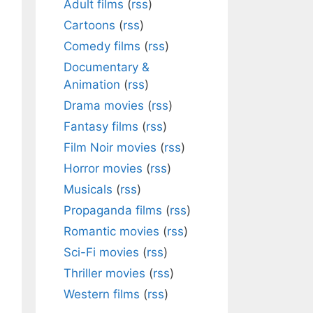
Adult films
(
rss
)
Cartoons
(
rss
)
Comedy films
(
rss
)
Documentary &
Animation
(
rss
)
Drama movies
(
rss
)
Fantasy films
(
rss
)
Film Noir movies
(
rss
)
Horror movies
(
rss
)
Musicals
(
rss
)
Propaganda films
(
rss
)
Romantic movies
(
rss
)
Sci-Fi movies
(
rss
)
Thriller movies
(
rss
)
Western films
(
rss
)