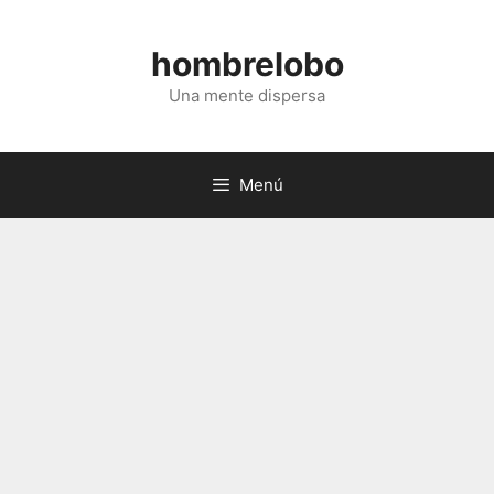
Saltar
al
hombrelobo
contenido
Una mente dispersa
Menú