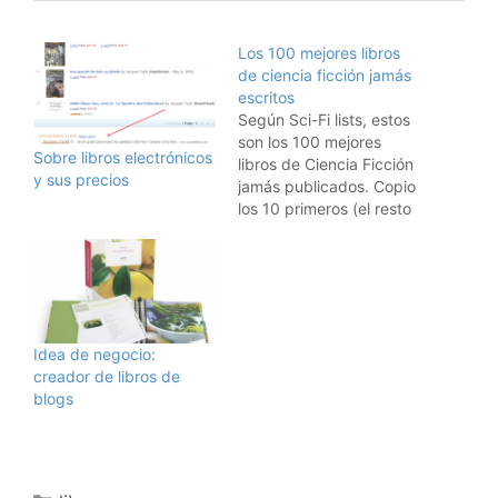
Los 100 mejores libros
de ciencia ficción jamás
escritos
Según Sci-Fi lists, estos
son los 100 mejores
Sobre libros electrónicos
libros de Ciencia Ficción
y sus precios
jamás publicados. Copio
los 10 primeros (el resto
los miráis en el sitio):
Dune, de Frank Herbert
Card Ender's Game, de
Orson Scott Foundation,
de Isaac Asimov Hitch
Hiker's Guide to the
Idea de negocio:
Galaxy, de Douglas
creador de libros de
Adams 1984, de…
blogs
Categorías