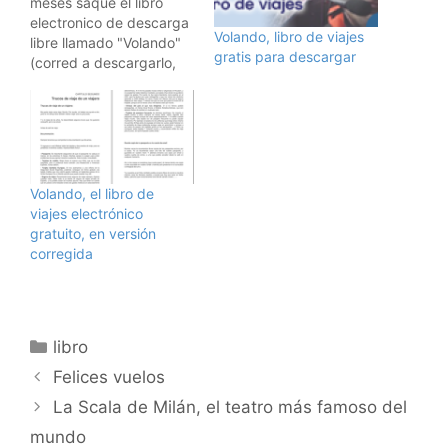
meses saqué el libro
electronico de descarga
Volando, libro de viajes
libre llamado "Volando"
gratis para descargar
(corred a descargarlo,
que me los quitan de las
manos). Esta es la
versión que he
publicado en la Amazon,
que podéis descargar
(pagando, por
Volando, el libro de
desgracia) en vuestros
viajes electrónico
Kindles. En cualquiera de
gratuito, en versión
los dos casos, paguéis…
corregida
Categorías
libro
Felices vuelos
La Scala de Milán, el teatro más famoso del
mundo