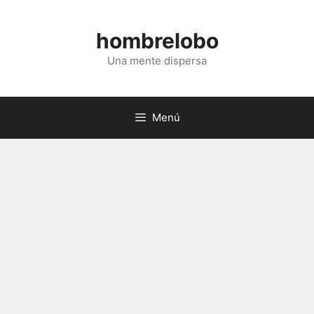
Saltar
al
hombrelobo
contenido
Una mente dispersa
Menú