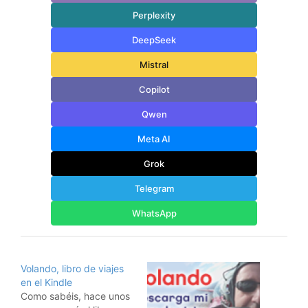
Perplexity
DeepSeek
Mistral
Copilot
Qwen
Meta AI
Grok
Telegram
WhatsApp
Volando, libro de viajes
en el Kindle
Como sabéis, hace unos