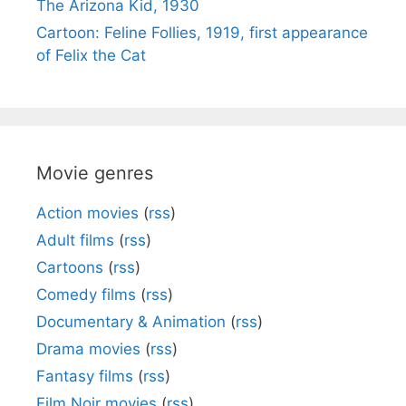
The Arizona Kid, 1930
Cartoon: Feline Follies, 1919, first appearance
of Felix the Cat
Movie genres
Action movies
(
rss
)
Adult films
(
rss
)
Cartoons
(
rss
)
Comedy films
(
rss
)
Documentary & Animation
(
rss
)
Drama movies
(
rss
)
Fantasy films
(
rss
)
Film Noir movies
(
rss
)