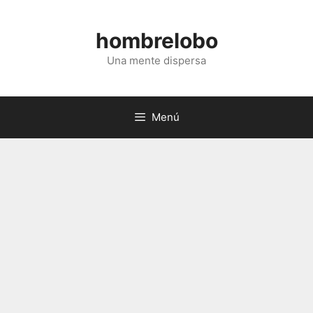
Saltar
al
hombrelobo
contenido
Una mente dispersa
Menú