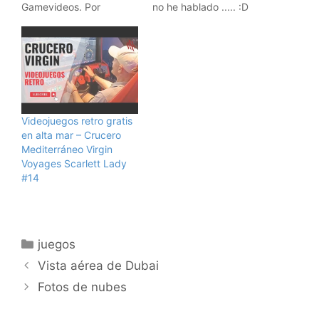
Gamevideos. Por
no he hablado ..... :D
ejemplo, este es de
Need For Speed para la
Wii. La ventaja es que
así uno tiene una idea de
lo que compra. Aunque
es como en las películas,
te ponen todo lo…
Videojuegos retro gratis
en alta mar – Crucero
Mediterráneo Virgin
Voyages Scarlett Lady
#14
Categorías
juegos
Vista aérea de Dubai
Fotos de nubes