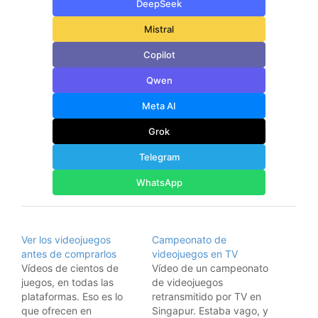
DeepSeek
Mistral
Copilot
Qwen
Meta AI
Grok
Telegram
WhatsApp
Ver los videojuegos
Campeonato de
antes de comprarlos
videojuegos en TV
Vídeos de cientos de
Vídeo de un campeonato
juegos, en todas las
de videojuegos
plataformas. Eso es lo
retransmitido por TV en
que ofrecen en
Singapur. Estaba vago, y