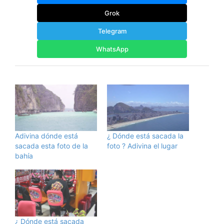
Grok
Telegram
WhatsApp
Adivina dónde está
¿ Dónde está sacada la
sacada esta foto de la
foto ? Adivina el lugar
bahía
¿ Dónde está sacada