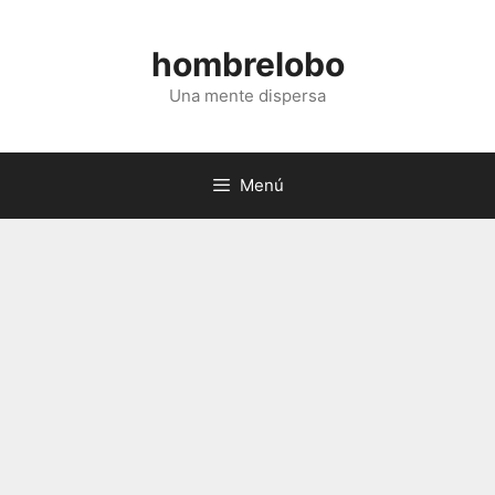
Saltar
al
hombrelobo
contenido
Una mente dispersa
Menú