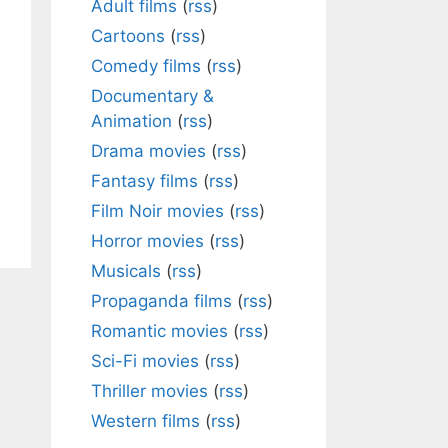
Adult films
(
rss
)
Cartoons
(
rss
)
Comedy films
(
rss
)
Documentary &
Animation
(
rss
)
Drama movies
(
rss
)
Fantasy films
(
rss
)
Film Noir movies
(
rss
)
Horror movies
(
rss
)
Musicals
(
rss
)
Propaganda films
(
rss
)
Romantic movies
(
rss
)
Sci-Fi movies
(
rss
)
Thriller movies
(
rss
)
Western films
(
rss
)