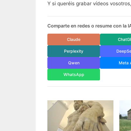
Y si queréis grabar vídeos vosotro
Comparte en redes o resume con la I
Claude
ChatG
Perplexity
DeepS
Qwen
Meta 
WhatsApp