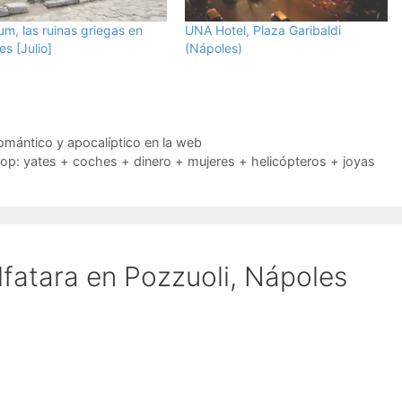
m, las ruinas griegas en
UNA Hotel, Plaza Garibaldi
s [Julio]
(Nápoles)
omántico y apocalíptico en la web
op: yates + coches + dinero + mujeres + helicópteros + joyas
lfatara en Pozzuoli, Nápoles