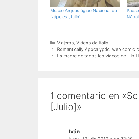
Museo Arqueológico Nacional de
Paestu
Nápoles [Julio]
Nápole
Categorías
Viajeros
,
Videos de Italia
Romantically Apocalyptic, web comic r
La madre de todos los vídeos de Hip H
1 comentario en «So
[Julio]»
Iván
lunes, 19 julio 2010 a las 23:29