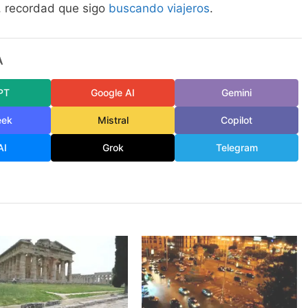
s, recordad que sigo
buscando viajeros
.
A
PT
Google AI
Gemini
eek
Mistral
Copilot
AI
Grok
Telegram