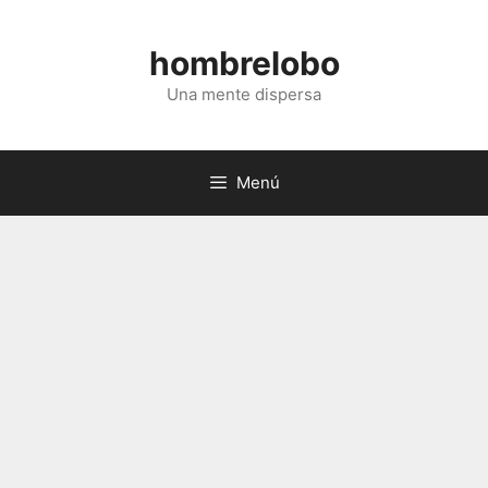
Saltar
al
hombrelobo
contenido
Una mente dispersa
Menú