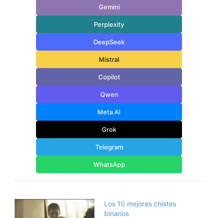
Gemini
Perplexity
DeepSeek
Mistral
Copilot
Qwen
Meta AI
Grok
Telegram
WhatsApp
Los 10 mejores chistes
binarios