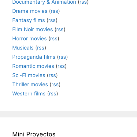
Documentary & Animation
(
rss
)
Drama movies
(
rss
)
Fantasy films
(
rss
)
Film Noir movies
(
rss
)
Horror movies
(
rss
)
Musicals
(
rss
)
Propaganda films
(
rss
)
Romantic movies
(
rss
)
Sci-Fi movies
(
rss
)
Thriller movies
(
rss
)
Western films
(
rss
)
Mini Proyectos