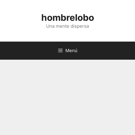
Saltar
al
hombrelobo
contenido
Una mente dispersa
Menú