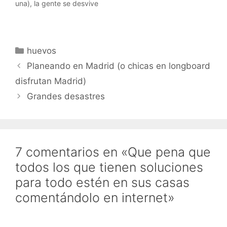
una), la gente se desvive
a hacer donaciones, a
buscar la mejor ONG a la
que dar dinero. ¿ Y por
qué esto no tiene
Categorías
huevos
sentido ?Porque las
ONGs no pueden
Planeando en Madrid (o chicas en longboard
planificar sus recursos…
disfrutan Madrid)
Grandes desastres
7 comentarios en «Que pena que
todos los que tienen soluciones
para todo estén en sus casas
comentándolo en internet»