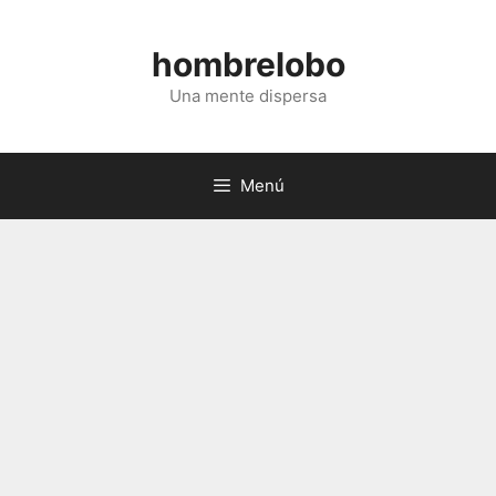
Saltar
al
hombrelobo
contenido
Una mente dispersa
Menú