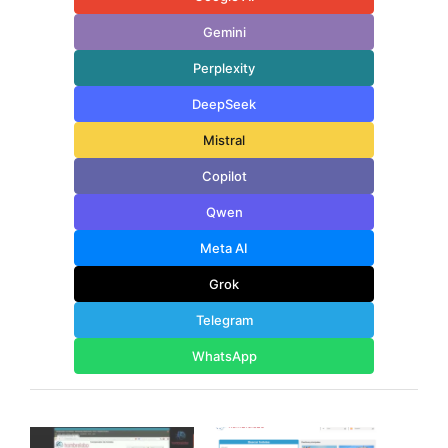
Gemini
Perplexity
DeepSeek
Mistral
Copilot
Qwen
Meta AI
Grok
Telegram
WhatsApp